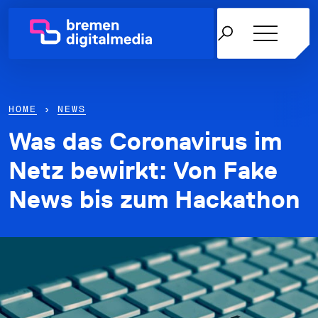
HOME
›
NEWS
Was das Coronavirus im
Netzwerk
Netz bewirkt: Von Fake
News bis zum Hackathon
Themen
Über uns
Karriere in der IT
News & Termine