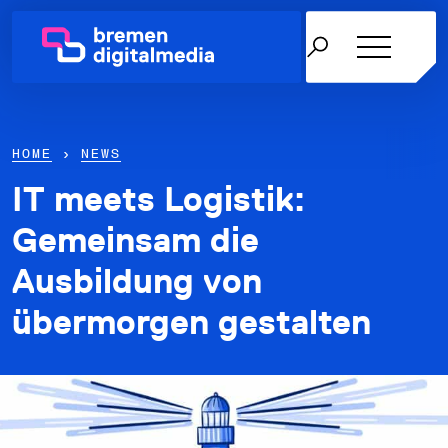
HOME
›
NEWS
IT meets Logistik:
Netzwerk
Gemeinsam die
Ausbildung von
Themen
übermorgen gestalten
Über uns
Karriere in der IT
News & Termine