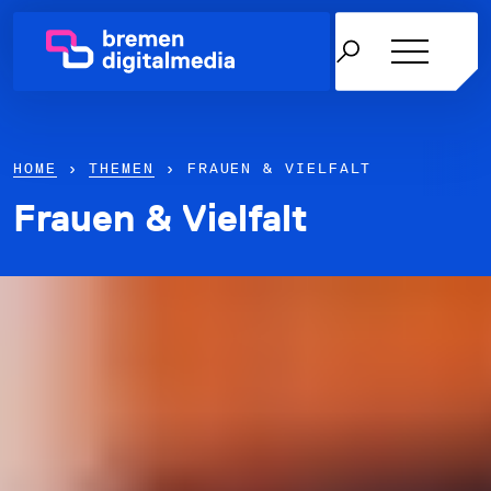
HOME
›
THEMEN
› FRAUEN & VIELFALT
Frauen & Vielfalt
Netzwerk
Themen
Über uns
Karriere in der IT
News & Termine