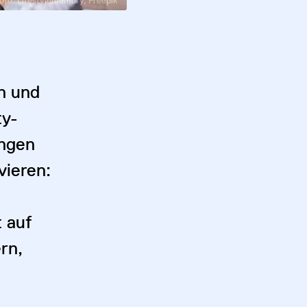
oto: Lifestylememory, Freepik
n und
ty-
ingen
vieren:
 auf
rn,