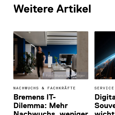
Weitere Artikel
Foto: Shanice Allerheiligen
NACHWUCHS & FACHKRÄFTE
SERVICE
Bremens IT-
Digit
Dilemma: Mehr
Souve
Nachwuchs, weniger
wicht