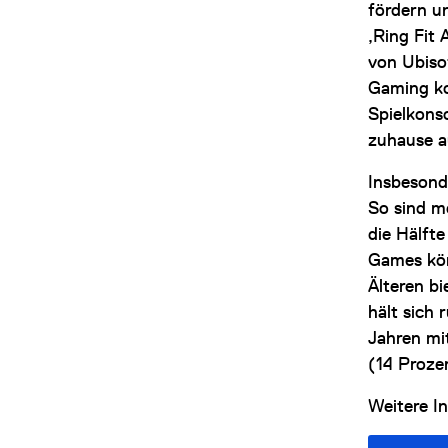
fördern u
‚Ring Fit
von Ubiso
Gaming ko
Spielkons
zuhause a
Insbesond
So sind me
die Hälfte
Games kör
Älteren b
hält sich
Jahren mi
(14 Prozen
Weitere I