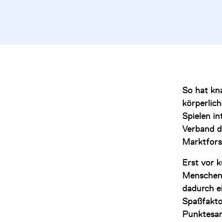
So hat kn
körperlic
Spielen i
Verband 
Marktfors
Erst vor 
Menschen 
dadurch e
Spaßfakto
Punktesam