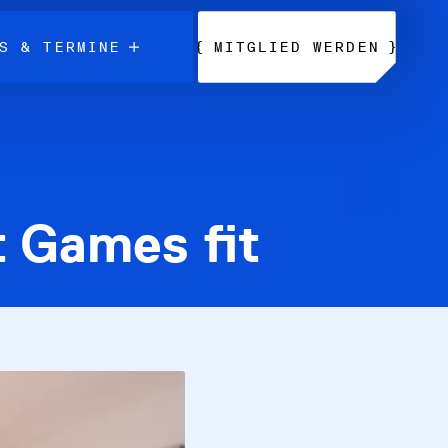
{
}
S & TERMINE
MITGLIED WERDEN
t Games fit