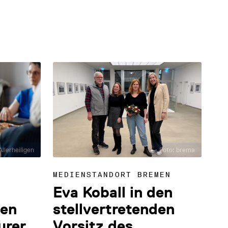
llerheiligen
Foto: brema
MEDIENSTANDORT BREMEN
Eva Koball in den
den
stellvertretenden
urer
Vorsitz des