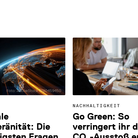
Foto: AdobeStock 1780459450
Foto: Shanice A
NACHHALTIGKEIT
ale
Go Green: So
ränität: Die
verringert ihr 
igsten Fragen
CO₂-Ausstoß e