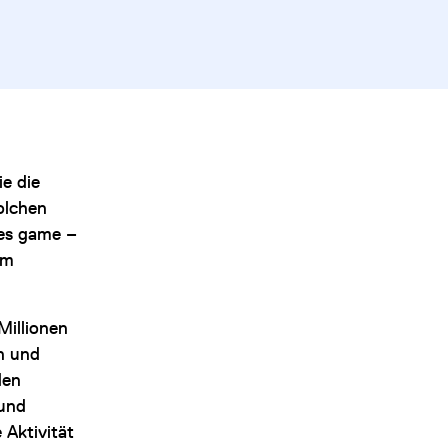
ie die
olchen
des game –
em
Millionen
n und
den
 und
Aktivität