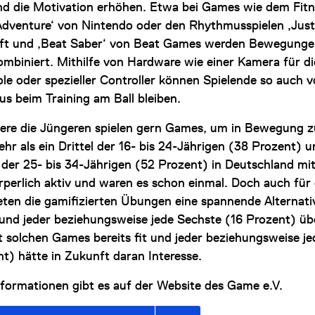
nd die Motivation erhöhen. Etwa bei Games wie dem Fitn
 Adventure‘ von Nintendo oder den Rhythmusspielen ‚Jus
ft und ‚Beat Saber‘ von Beat Games werden Bewegunge
mbiniert. Mithilfe von Hardware wie einer Kamera für di
ole oder spezieller Controller können Spielende so auch 
us beim Training am Ball bleiben.
ere die Jüngeren spielen gern Games, um in Bewegung zu
hr als ein Drittel der 16- bis 24-Jährigen (38 Prozent) 
 der 25- bis 34-Jährigen (52 Prozent) in Deutschland mit
perlich aktiv und waren es schon einmal. Doch auch für 
ieten die gamifizierten Übungen eine spannende Alternati
 rund jeder beziehungsweise jede Sechste (16 Prozent) üb
t solchen Games bereits fit und jeder beziehungsweise je
t) hätte in Zukunft daran Interesse.
nformationen gibt es auf der Website des Game e.V.