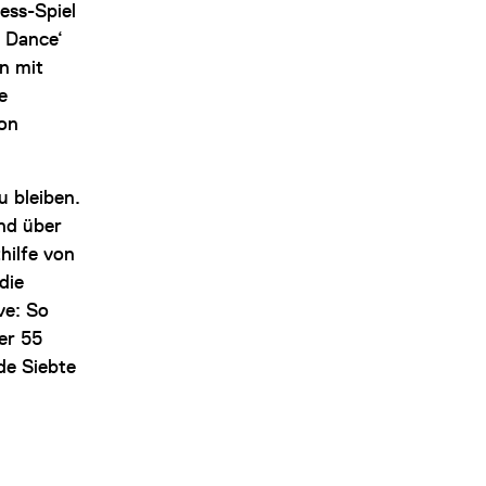
ess-Spiel
t Dance‘
n mit
e
von
 bleiben.
und über
hilfe von
die
ve: So
er 55
de Siebte