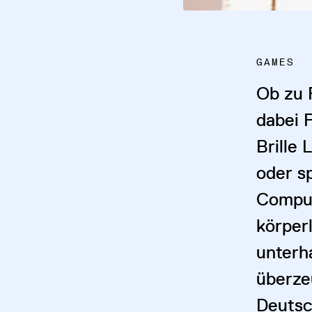
GAMES
Ob zu 
dabei 
Brille
oder s
Comput
körper
unterh
überze
Deutsc