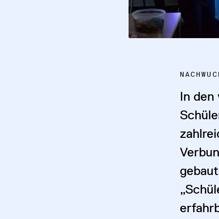
NACHWUC
In den
Schüle
zahlre
Verbun
gebaut
„Schül
erfahr