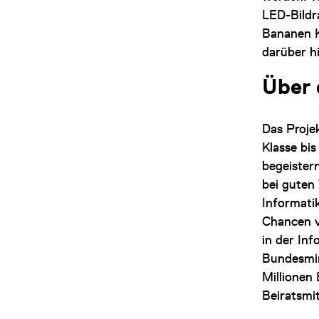
LED-Bildr
Bananen K
darüber hi
Über
Das Projek
Klasse bi
begeister
bei guten 
Informati
Chancen v
in der In
Bundesmin
Millionen 
Beiratsmi