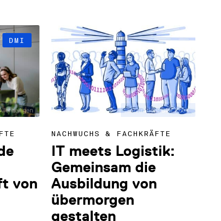
DMI
llerheiligen
Illustration: Olaf Kock
FTE
NACHWUCHS & FACHKRÄFTE
de
IT meets Logistik:
Gemeinsam die
ft von
Ausbildung von
übermorgen
gestalten