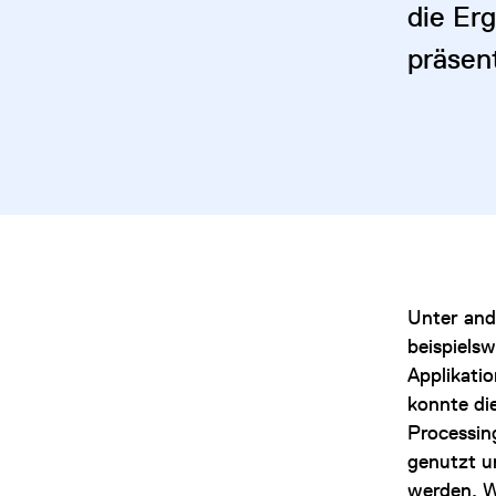
die Er
präsent
Unter an
beispiels
Applikatio
konnte di
Processin
genutzt u
werden. W