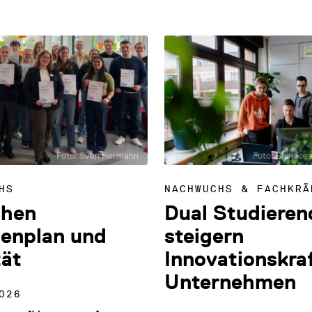
Foto: Sven Hermann
Foto: Shanice A
HS
NACHWUCHS & FACHKRÄ
chen
Dual Studieren
enplan und
steigern
tät
Innovationskra
Unternehmen
026