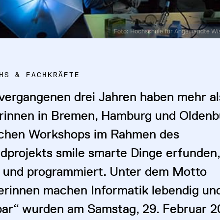
Foto: Hochschule für Angewandte W
HS & FACHKRÄFTE
 vergangenen drei Jahren haben mehr a
rinnen in Bremen, Hamburg und Oldenb
ichen Workshops im Rahmen des
dprojekts smile smarte Dinge erfunden
 und programmiert. Unter dem Motto
erinnen machen Informatik lebendig un
bar“ wurden am Samstag, 29. Februar 2