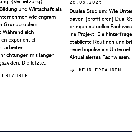
dung: {Vernetzung}
28.05.2025
Bildung und Wirtschaft als
Duales Studium: Wie Unt
nternehmen wie engram
davon {profitieren} Dual S
in Grundproblem
bringen aktuelles Fachwiss
: Während sich
ins Projekt. Sie hinterfrag
ien exponentiell
etablierte Routinen und br
n, arbeiten
neue Impulse ins Unterne
inrichtungen mit langen
Aktualisiertes Fachwissen
szyklen. Die letzte…
MEHR ERFAHREN
 ERFAHREN