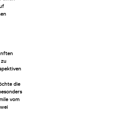
uf
nen
ünften
 zu
spektiven
öchte die
besonders
smile vom
zwei