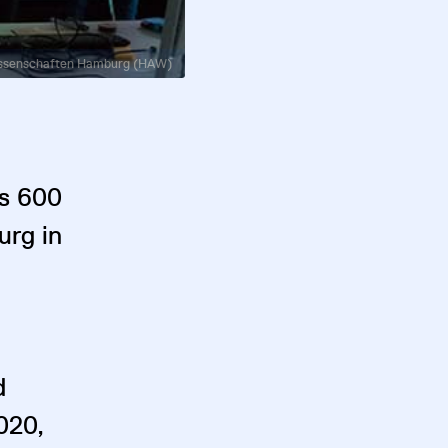
issenschaften Hamburg (HAW)
ls 600
urg in
,
d
020,