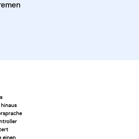
Bremen
s
 hinaus
ersprache
troller
tert
e einen