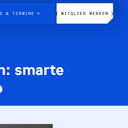
{
}
S & TERMINE
MITGLIED WERDEN
n: smarte
o