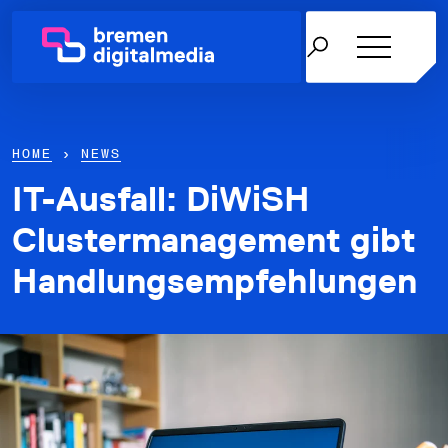
HOME
›
NEWS
IT-Ausfall: DiWiSH
Netzwerk
Clustermanagement gibt
Handlungsempfehlungen
Themen
Über uns
Karriere in der IT
News & Termine