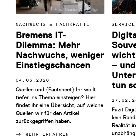
Foto: Shanice Allerheiligen
NACHWUCHS & FACHKRÄFTE
SERVICE
Bremens IT-
Digit
Dilemma: Mehr
Souve
Nachwuchs, weniger
wicht
Einstiegschancen
– und
Unter
04.05.2026
tun s
Quellen und {Factsheet} Ihr wollt
tiefer ins Thema einsteigen? Hier
27.02.2
findet ihr eine Übersicht, auf welche
Fazit Digi
Quellen wir für den Artikel
kein Rand
zurückgegriffen haben.
Realität 
unabhängi
MEHR ERFAHREN