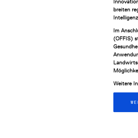
Innovatio
breiten r
Intelligen
Im Anschl
(OFFIS) st
Gesundhei
Anwendung
Landwirts
Möglichke
Weitere In
WE