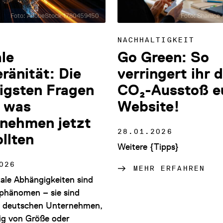
Foto: AdobeStock 1780459450
Foto: Shanice A
NACHHALTIGKEIT
ale
Go Green: So
ränität: Die
verringert ihr 
igsten Fragen
CO₂-Ausstoß e
 was
Website!
nehmen jetzt
28.01.2026
ollten
Weitere {Tipps}
026
MEHR ERFAHREN
tale Abhängigkeiten sind
phänomen – sie sind
in deutschen Unternehmen,
g von Größe oder