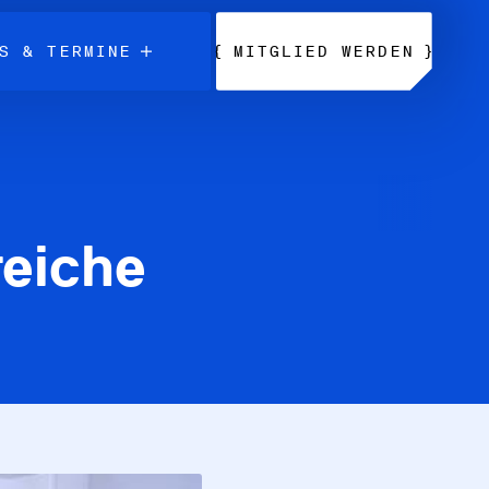
{
}
S & TERMINE
MITGLIED WERDEN
reiche