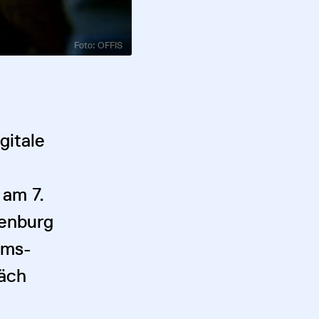
Foto: OFFIS
gitale
 am 7.
denburg
Ems-
äch