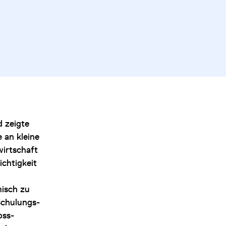
d zeigte
 an kleine
irtschaft
ichtigkeit
misch zu
Schulungs-
oss-