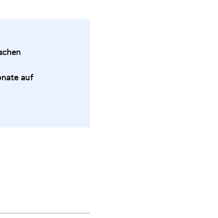
tschen
onate auf