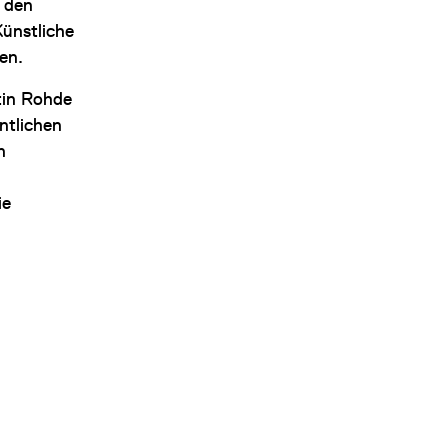
 den
Künstliche
sen.
tin Rohde
entlichen
n
ie