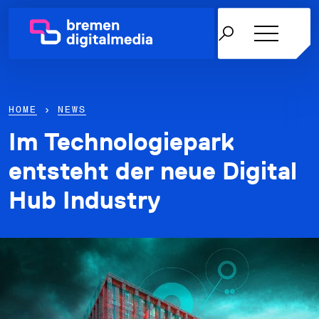
HOME
›
NEWS
Im Technologiepark
Netzwerk
entsteht der neue Digital
Hub Industry
Themen
Über uns
Karriere in der IT
News & Termine