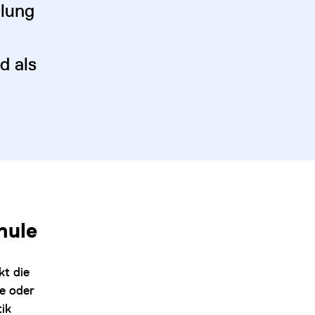
ulung
d als
hule
kt die
e oder
ik