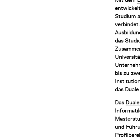
entwickel
Studium a
verbindet.
Ausbildun
das Studi
Zusammena
Universit
Unternehm
bis zu zw
Institutio
das Duale
Das
Duale
Informatik
Masterstu
und Führu
Profilber