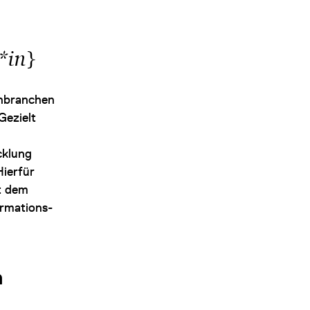
}
*in
enbranchen
Gezielt
cklung
ierfür
t dem
ormations-
n