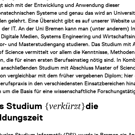
gt sich mit der Entwicklung und Anwendung dieser
onstechnischen Systeme und genau das wird an Universi
en gelehrt. Eine Übersicht gibt es auf unserer Website u
in der IT. An der Uni Bremen kann man (unter anderem) I
 Digitale Medien, Systems Engineering und Wirtschaftsi
lor- und Masterstudiengang studieren. Das Studium mit 
of Science vermittelt vor allem die Kenntnisse, Methode
n, die für einen ersten Berufseinstieg nötig sind. In Kom
 anschließenden Studium mit Abschluss Master of Science
tion vergleichbar mit dem früher vergebenen Diplom; hier
Berufspraxis in den verschiedensten Einsatzbereichen hin
 um die Basis für eine wissenschaftliche Forschungstätig
{
}
es Studium
verkürzt
die
ldungszeit
ualen Studium Informatik (DSI)
wurde in Bremen ein A