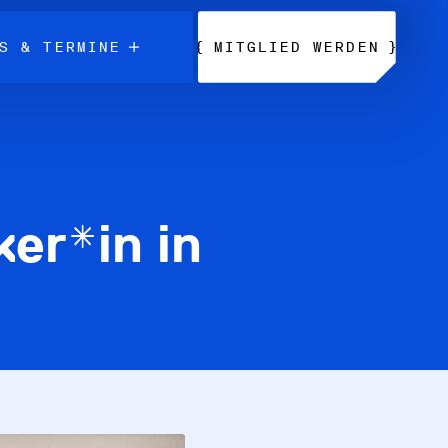
{
}
S & TERMINE
MITGLIED WERDEN
ker*in in