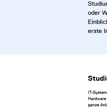
Studiu
oder W
Einblic
erste I
Stud
IT-System
Hardware 
ganze Anl