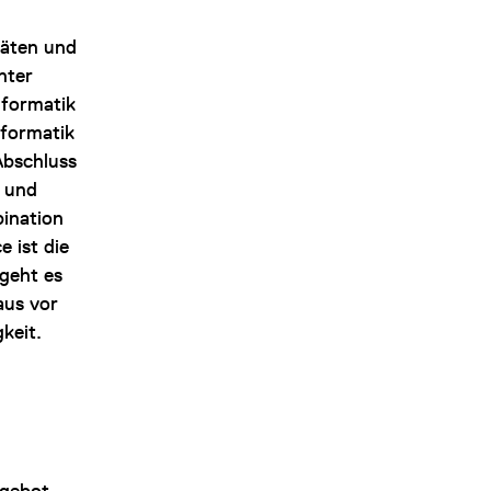
täten und
nter
nformatik
nformatik
Abschluss
n und
bination
 ist die
 geht es
aus vor
keit.
ngebot