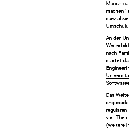
Manchmal 
machen“ e
spezialis
Umschulun
An der Uni
Weiterbil
nach Fami
startet d
Engineeri
Universit
Softwaree
Das Weite
angesiede
regulären
vier Theme
(
weitere I