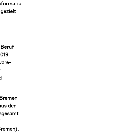
nformatik
gezielt
 Beruf
2019
ware-
r
d
t Bremen
aus den
nsgesamt
g“
 Bremen
),