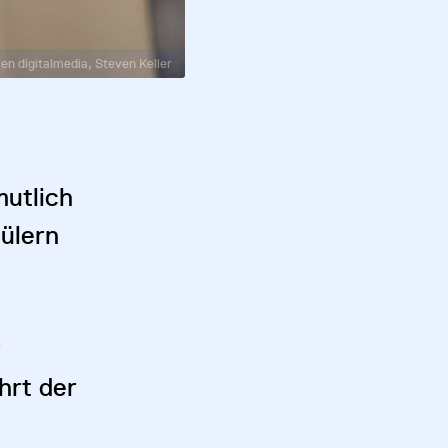
en digitalmedia, Steven Keller
mutlich
ülern
r
hrt der