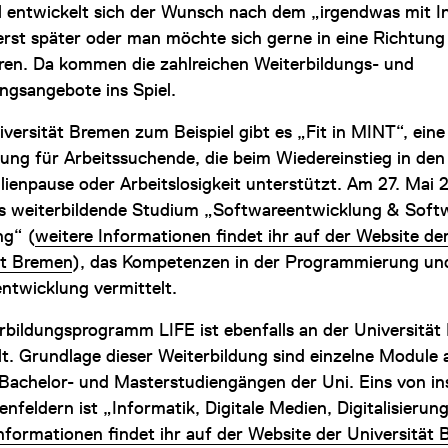
entwickelt sich der Wunsch nach dem „irgendwas mit I
rst später oder man möchte sich gerne in eine Richtung 
ieren. Da kommen die zahlreichen Weiterbildungs- und
gsangebote ins Spiel.
versität Bremen zum Beispiel gibt es „Fit in MINT“, eine
dung für Arbeitssuchende, die beim Wiedereinstieg in den
lienpause oder Arbeitslosigkeit unterstützt. Am 27. Mai 
as weiterbildende Studium „Softwareentwicklung & Soft
ng“ (
weitere Informationen findet ihr auf der Website de
ät Bremen
), das Kompetenzen in der Programmierung un
ntwicklung vermittelt.
rbildungsprogramm LIFE ist ebenfalls an der Universitä
lt. Grundlage dieser Weiterbildung sind einzelne Module 
 Bachelor- und Masterstudiengängen der Uni. Eins von i
nfeldern ist „Informatik, Digitale Medien, Digitalisierun
nformationen findet ihr auf der Website der Universität