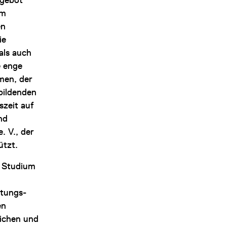
em
en
ie
als auch
e enge
men, der
bildenden
szeit auf
nd
. V., der
ützt.
e Studium
itungs-
en
lichen und