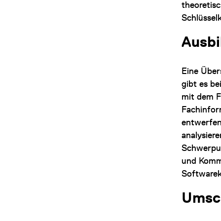
theoretis
Schlüssel
Ausb
Eine Über
gibt es be
mit dem F
Fachinfo
entwerfen
analysier
Schwerpun
und Kommu
Software
Umsc