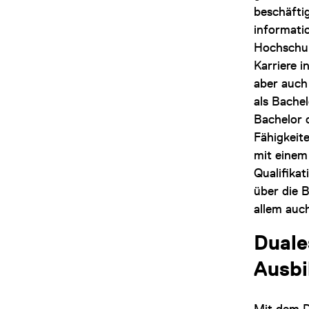
beschäfti
informati
Hochschul
Karriere 
aber auch
als Bache
Bachelor 
Fähigkeite
mit einem
Qualifika
über die 
allem auch
Dual
Ausbi
Mit dem
D