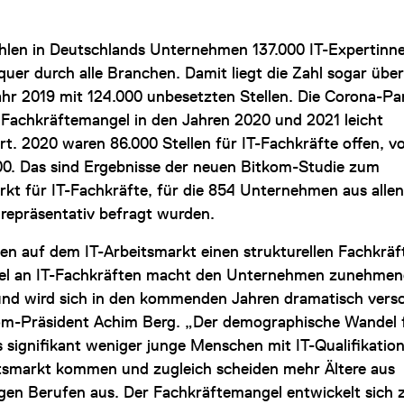
ehlen in Deutschlands Unternehmen 137.000 IT-Expertinn
quer durch alle Branchen. Damit liegt die Zahl sogar übe
hr 2019 mit 124.000 unbesetzten Stellen. Die Corona-P
 Fachkräftemangel in den Jahren 2020 und 2021 leicht
rt. 2020 waren 86.000 Stellen für IT-Fachkräfte offen, v
00. Das sind Ergebnisse der neuen Bitkom-Studie zum
rkt für IT-Fachkräfte, für die 854 Unternehmen aus alle
repräsentativ befragt wurden.
ben auf dem IT-Arbeitsmarkt einen strukturellen Fachkrä
el an IT-Fachkräften macht den Unternehmen zunehmen
und wird sich in den kommenden Jahren dramatisch versc
om-Präsident Achim Berg. „Der demographische Wandel 
s signifikant weniger junge Menschen mit IT-Qualifikatio
tsmarkt kommen und zugleich scheiden mehr Ältere aus
igen Berufen aus. Der Fachkräftemangel entwickelt sich