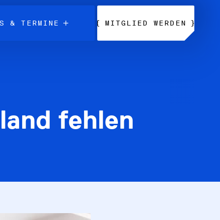
{
}
S & TERMINE
MITGLIED WERDEN
hland fehlen