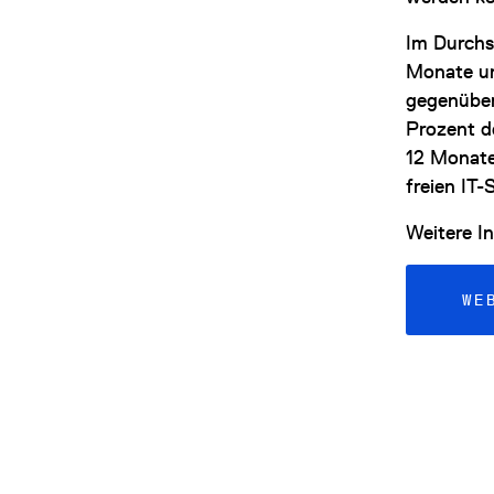
Im Durchsc
Monate un
gegenüber
Prozent d
12 Monate
freien IT-S
Weitere I
WE