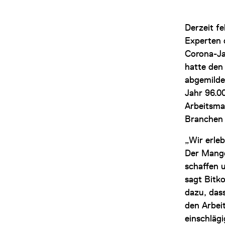
Derzeit f
Experten 
Corona-Ja
hatte den
abgemilde
Jahr 96.0
Arbeitsma
Branchen 
„Wir erle
Der Mang
schaffen 
sagt Bitk
dazu, das
den Arbei
einschläg