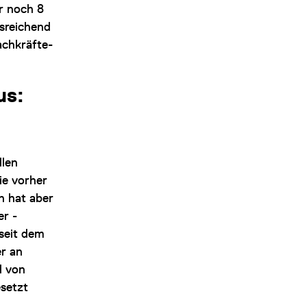
ur noch 8
sreichend
achkräfte-
us:
llen
ie vorher
h hat aber
er -
 seit dem
er an
l von
esetzt