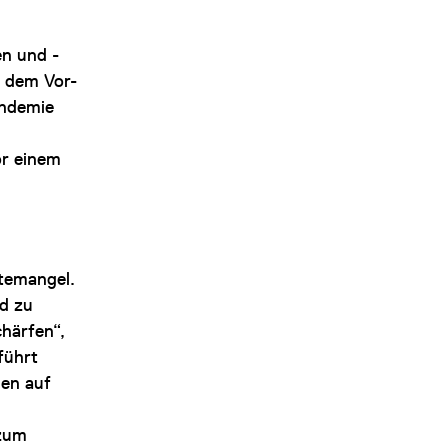
en und -
r dem Vor-
andemie
or einem
n
ftemangel.
d zu
härfen“,
führt
nen auf
 zum