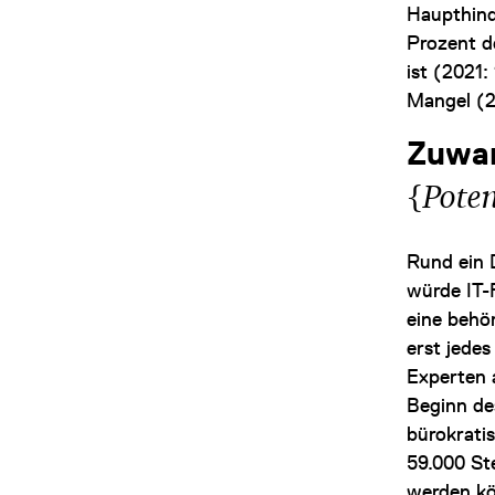
Haupthind
Prozent d
ist (2021
Mangel (2
Zuwan
{
Poten
Rund ein 
würde IT-F
eine behö
erst jede
Experten 
Beginn de
bürokrati
59.000 St
werden kö