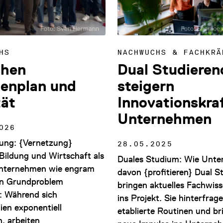
Foto: Sven Hermann
Foto: Shanice A
HS
NACHWUCHS & FACHKRÄ
chen
Dual Studieren
enplan und
steigern
tät
Innovationskra
Unternehmen
026
dung: {Vernetzung}
28.05.2025
Bildung und Wirtschaft als
Duales Studium: Wie Unt
nternehmen wie engram
davon {profitieren} Dual S
in Grundproblem
bringen aktuelles Fachwiss
: Während sich
ins Projekt. Sie hinterfrag
ien exponentiell
etablierte Routinen und br
n, arbeiten