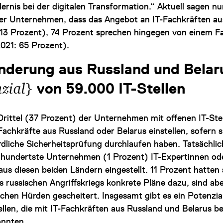
ernis bei der digitalen Transformation.“ Aktuell sagen n
er Unternehmen, dass das Angebot an IT-Fachkräften au
: 13 Prozent), 74 Prozent sprechen hingegen von einem F
021: 65 Prozent).
derung aus Russland und Belar
}
zial
von 59.000 IT-Stellen
Drittel (37 Prozent) der Unternehmen mit offenen IT-Ste
achkräfte aus Russland oder Belarus einstellen, sofern s
rdliche Sicherheitsprüfung durchlaufen haben. Tatsächlic
s hundertste Unternehmen (1 Prozent) IT-Expertinnen od
aus diesen beiden Ländern eingestellt. 11 Prozent hatten
s russischen Angriffskriegs konkrete Pläne dazu, sind ab
schen Hürden gescheitert. Insgesamt gibt es ein Potenzia
ellen, die mit IT-Fachkräften aus Russland und Belarus b
nnten.