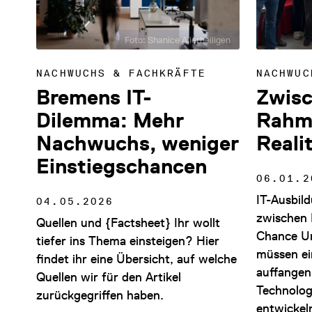
Foto: Shanice Allerheiligen
NACHWUCHS & FACHKRÄFTE
NACHWUC
Bremens IT-
Zwis
Dilemma: Mehr
Rahm
Nachwuchs, weniger
Reali
Einstiegschancen
06.01.2
IT-Ausbil
04.05.2026
zwischen 
Quellen und {Factsheet} Ihr wollt
Chance U
tiefer ins Thema einsteigen? Hier
müssen e
findet ihr eine Übersicht, auf welche
auffangen
Quellen wir für den Artikel
Technolog
zurückgegriffen haben.
entwickel