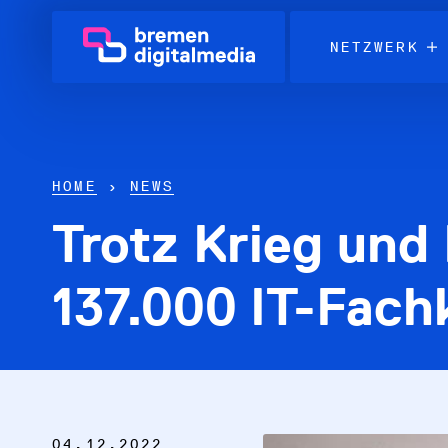
NETZWERK
HOME
›
NEWS
Trotz Krieg und
Netzwerk
Themen
137.000 IT-Fach
Über uns
Karriere in der IT
News & Termine
04.12.2022