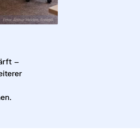
Foto: Arthur Hidden, Freepik
ärft –
eiterer
hen.