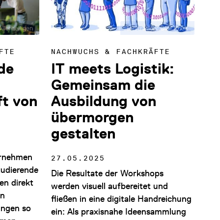
llerheiligen
Illustration: Olaf Kock
FTE
NACHWUCHS & FACHKRÄFTE
de
IT meets Logistik:
Gemeinsam die
ft von
Ausbildung von
übermorgen
gestalten
ernehmen
27.05.2025
tudierende
Die Resultate der Workshops
en direkt
werden visuell aufbereitet und
en
fließen in eine digitale Handreichung
ingen so
ein: Als praxisnahe Ideensammlung