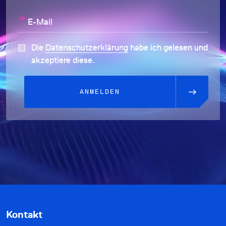
*
E-Mail
Die
Datenschutzerklärung
habe ich gelesen und
akzeptiere diese.
ANMELDEN
Kontakt