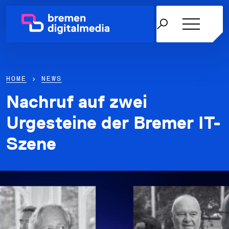
HOME
›
NEWS
Nachruf auf zwei
Netzwerk
Urgesteine der Bremer IT-
Szene
Themen
Über uns
Karriere in der IT
News & Termine