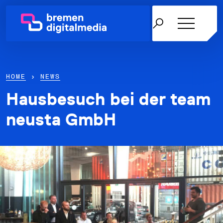
HOME
›
NEWS
Hausbesuch bei der team
Netzwerk
neusta GmbH
Themen
Über uns
Karriere in der IT
News & Termine