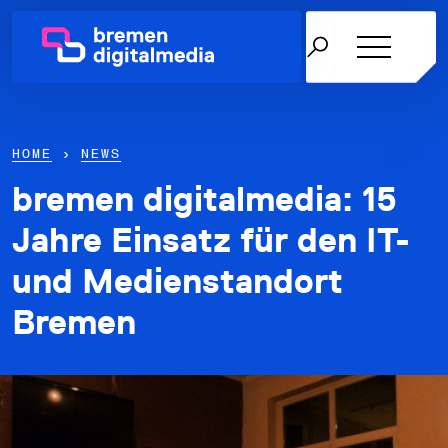
HOME
›
NEWS
bremen digitalmedia: 15
Netzwerk
Jahre Einsatz für den IT-
und Medienstandort
Themen
Bremen
Über uns
Karriere in der IT
News & Termine