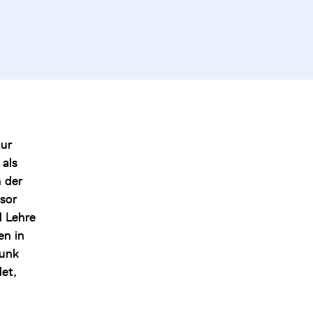
zur
 als
n der
ssor
d Lehre
en in
funk
det,