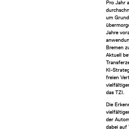
Pro Jahr 
durchschn
um Grundl
übermorge
Jahre vora
anwendung
Bremen zu
Aktuell be
Transferz
KI-Strate
freien Ve
vielfältig
das TZI.
Die Erken
vielfälti
der Autom
dabei auf 