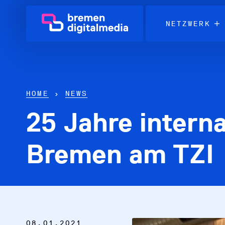
NETZWERK
HOME
›
NEWS
25 Jahre intern
Netzwerk
Themen
Bremen am TZI
Über uns
Karriere in der IT
News & Termine
08.01.2021