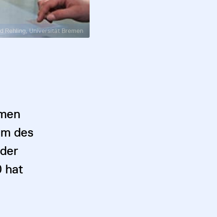
ld Rehling, Universität Bremen
emen
um des
 der
0 hat