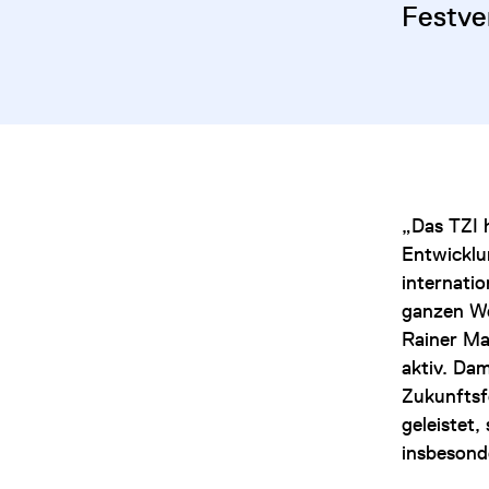
Festve
„Das TZI h
Entwicklu
internati
ganzen We
Rainer Ma
aktiv. Da
Zukunftsf
geleistet
insbesond