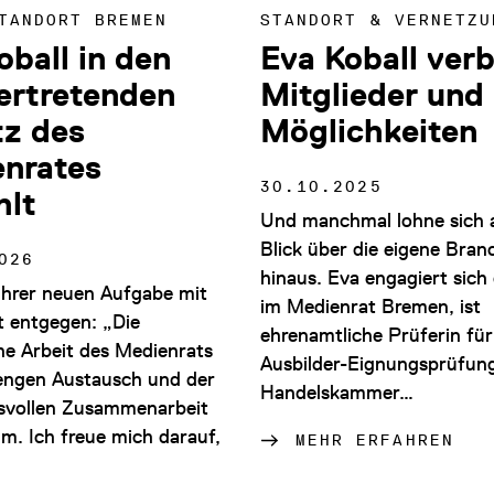
TANDORT BREMEN
STANDORT & VERNETZU
oball in den
Eva Koball ver
vertretenden
Mitglieder und
tz des
Möglichkeiten
nrates
30.10.2025
hlt
Und manchmal lohne sich 
Blick über die eigene Bran
026
hinaus. Eva engagiert sich
 ihrer neuen Aufgabe mit
im Medienrat Bremen, ist
t entgegen: „Die
ehrenamtliche Prüferin für
che Arbeit des Medienrats
Ausbilder-Eignungsprüfun
engen Austausch und der
Handelskammer…
svollen Zusammenarbeit
m. Ich freue mich darauf,
MEHR ERFAHREN