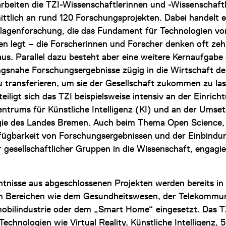
arbeiten die TZI-Wissenschaftlerinnen und -Wissenschaft
ittlich an rund 120 Forschungsprojekten. Dabei handelt e
agenforschung, die das Fundament für Technologien vo
n legt – die Forscherinnen und Forscher denken oft zeh
us. Parallel dazu besteht aber eine weitere Kernaufgabe 
snahe Forschungsergebnisse zügig in die Wirtschaft de
 transferieren, um sie der Gesellschaft zukommen zu las
teiligt sich das TZI beispielsweise intensiv an der Einrich
entrums für Künstliche Intelligenz (KI) und an der Umse
gie des Landes Bremen. Auch beim Thema Open Science, 
rfügbarkeit von Forschungsergebnissen und der Einbindu
er gesellschaftlicher Gruppen in die Wissenschaft, engagie
ntnisse aus abgeschlossenen Projekten werden bereits in
gen Bereichen wie dem Gesundheitswesen, der Telekommun
obilindustrie oder dem „Smart Home“ eingesetzt. Das T
Technologien wie Virtual Reality, Künstliche Intelligenz, 