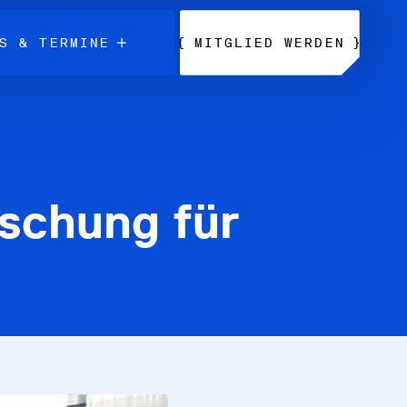
{
}
S & TERMINE
MITGLIED WERDEN
rschung für