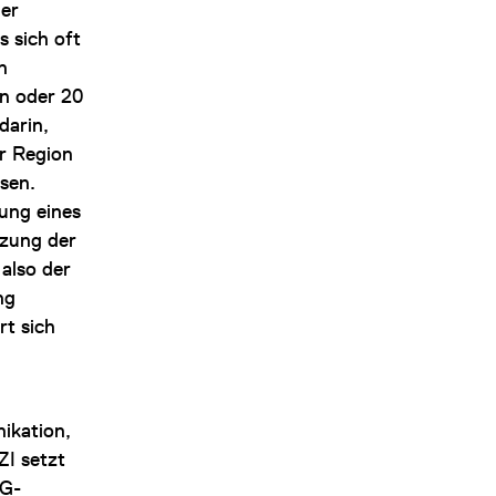
ler
s sich oft
n
n oder 20
darin,
r Region
sen.
tung eines
tzung der
also der
ng
rt sich
ikation,
ZI setzt
5G-