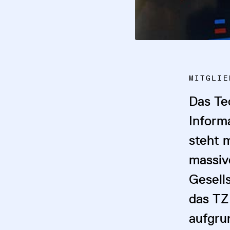
MITGLIE
Das Te
Inform
steht 
massiv
Gesell
das TZ
aufgru