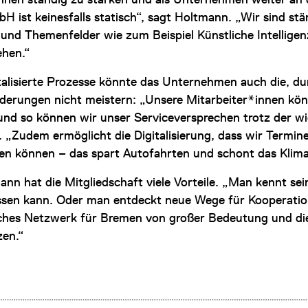
H ist keinesfalls statisch“, sagt Holtmann. „Wir sind st
 und Themenfelder wie zum Beispiel Künstliche Intelligenz
ehen.“
talisierte Prozesse könnte das Unternehmen auch die, d
derungen nicht meistern: „Unsere Mitarbeiter*innen kö
 und so können wir unser Serviceversprechen trotz der w
 „Zudem ermöglicht die Digitalisierung, dass wir Termin
en können – das spart Autofahrten und schont das Klima
ann hat die Mitgliedschaft viele Vorteile. „Man kennt s
assen kann. Oder man entdeckt neue Wege für Kooperatio
olches Netzwerk für Bremen von großer Bedeutung und die
zen.“