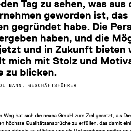
eden Tag zu sehen, was aus
rnehmen geworden ist, das i
en gegründet habe. Die Pers
 ergeben haben, und die Mög
jetzt und in Zukunft bieten 
llt mich mit Stolz und Motiv
e zu blicken.
OLTMANN, GESCHÄFTSFÜHRER
m Weg hat sich die nexea GmbH zum Ziel gesetzt, als Di
n höchste Qualitätsansprüche zu erfüllen, das damit ei
nnen ständig zu stärken und als Unternehmen weiter an 