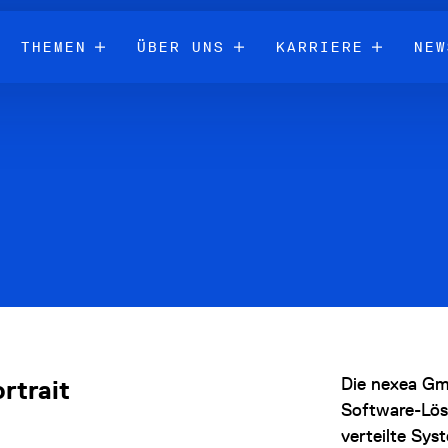
THEMEN
ÜBER UNS
KARRIERE
NEW
Die nexea Gm
rtrait
Software-Lös
verteilte Sys