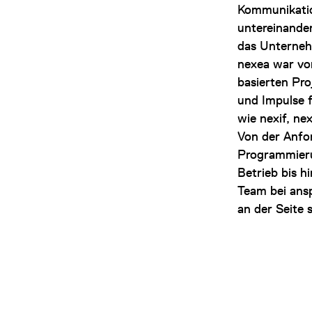
Kommunikati
untereinande
das Unterneh
nexea war vo
basierten Pr
und Impulse 
wie nexif, ne
Von der Anfo
Programmier
Betrieb bis h
Team bei ans
an der Seite 