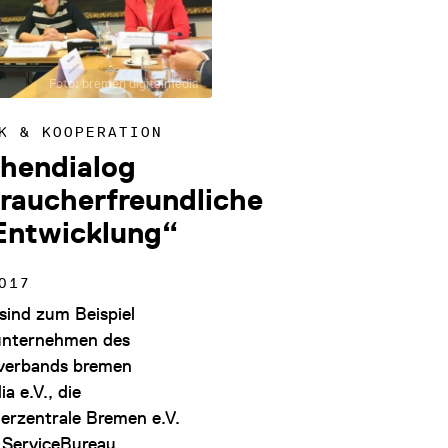
Foto: bremen digitalmedia
K & KOOPERATION
hendialog
raucherfreundliche
Entwicklung“
017
sind zum Beispiel
unternehmen des
verbands bremen
ia e.V., die
erzentrale Bremen e.V.
 ServiceBureau