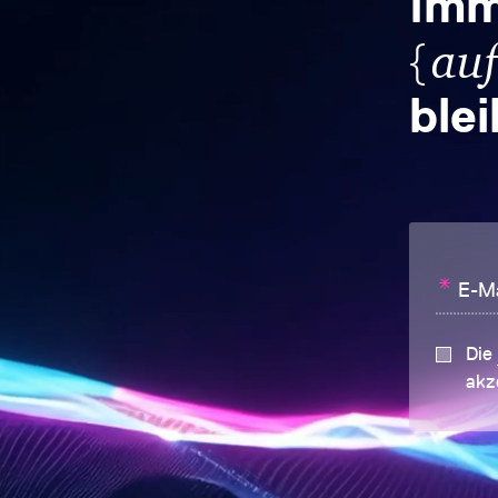
Imm
{
au
ble
*
E-Ma
Die
akz