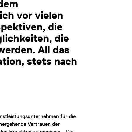
 dem
ch vor vielen
pektiven, die
lichkeiten, die
werden. All das
ation, stets nach
enstleistungsunternehmen für die
nhergehende Vertrauen der
den Projekten zu wachsen. „Die