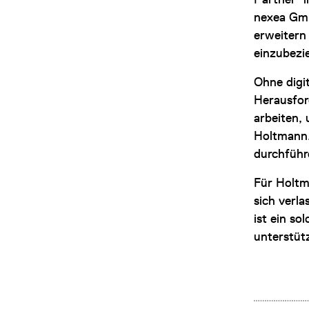
nexea Gmb
erweitern
einzubezi
Ohne digi
Herausfor
arbeiten,
Holtmann.
durchführ
Für Holtm
sich verl
ist ein s
unterstüt