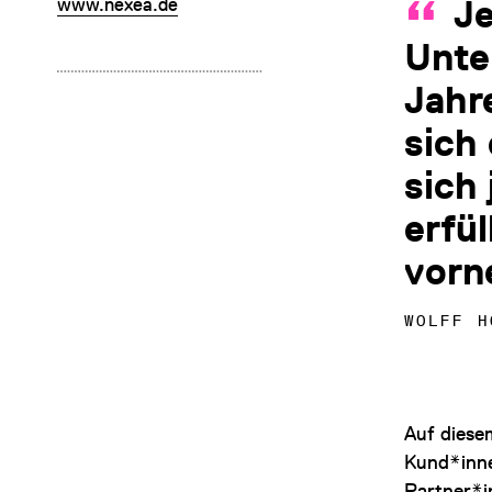
J
www.nexea.de
Unte
Jahr
sich
sich 
erfü
vorn
WOLFF H
Auf diese
Kund*inne
Partner*i