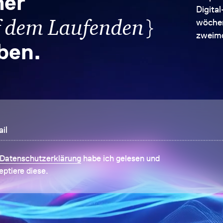
er
Digita
}
f dem Laufenden
wöchen
zweimo
iben.
il
Datenschutzerklärung
habe ich gelesen und
eptiere diese.