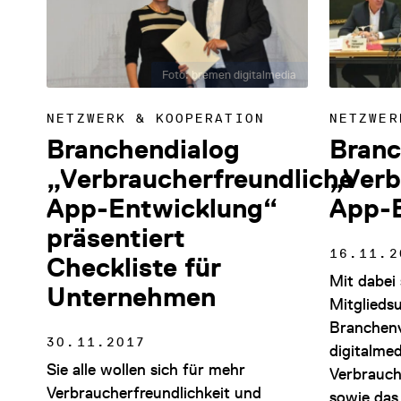
Foto: bremen digitalmedia
NETZWERK & KOOPERATION
NETZWER
Branchendialog
Branc
„Verbraucherfreundliche
„Verb
App-Entwicklung“
App-
präsentiert
16.11.2
Checkliste für
Mit dabei 
Unternehmen
Mitglieds
Branchen
30.11.2017
digitalmed
Sie alle wollen sich für mehr
Verbrauch
Verbraucherfreundlichkeit und
sowie das