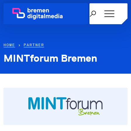
HOME
›
PARTNER
MINTforum Bremen
Netzwerk
Themen
Über uns
Karriere in der IT
News & Termine