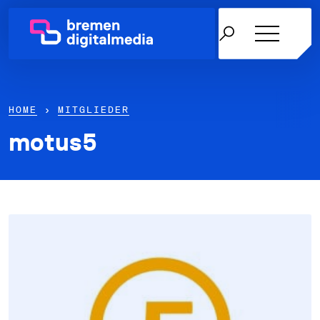
HOME
›
MITGLIEDER
motus5
Netzwerk
Themen
Über uns
Karriere in der IT
News & Termine