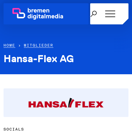
HOME
›
MITGLIEDER
Hansa-Flex AG
Netzwerk
Themen
Über uns
Karriere in der IT
News & Termine
SOCIALS