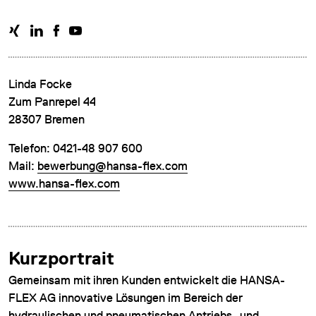
Linda Focke
Zum Panrepel 44
28307 Bremen
DATENSCHUTZ
IMPRESSUM
Telefon: 0421-48 907 600
Mail:
bewerbung@hansa-flex.com
DOWNLOADS
www.hansa-flex.com
COOKIE-EINSTELLUNGEN
Kurzportrait
Gemeinsam mit ihren Kunden entwickelt die HANSA-
FLEX AG innovative Lösungen im Bereich der
hydraulischen und pneumatischen Antriebs- und