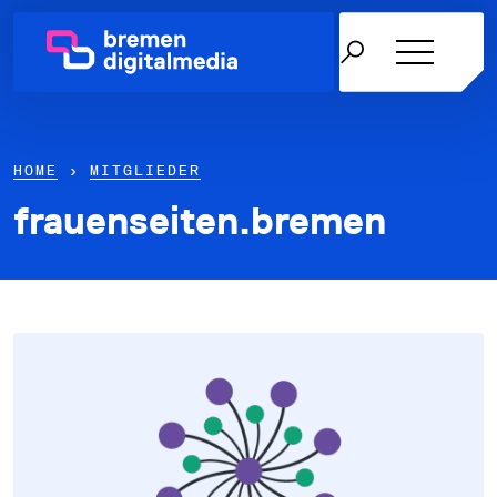
HOME
›
MITGLIEDER
frauenseiten.bremen
Netzwerk
Themen
Über uns
Karriere in der IT
News & Termine