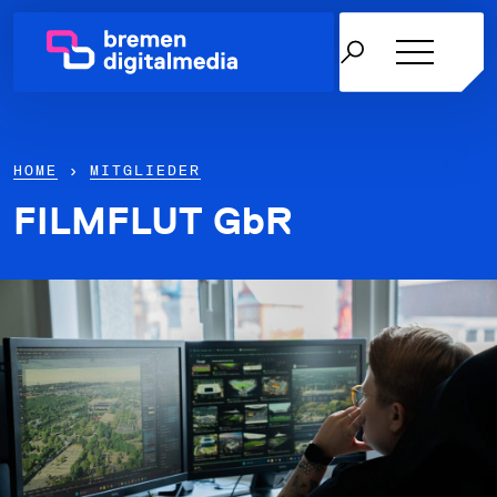
HOME
›
MITGLIEDER
FILMFLUT GbR
Netzwerk
Themen
Über uns
Karriere in der IT
News & Termine