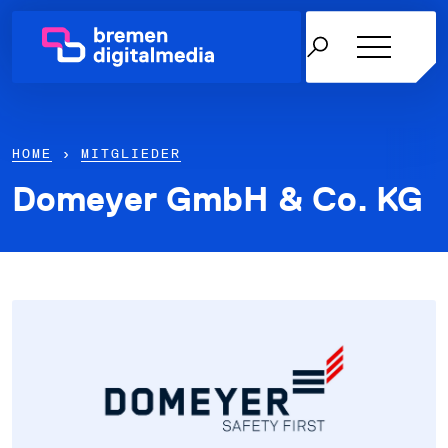
HOME
›
MITGLIEDER
Domeyer GmbH & Co. KG
Netzwerk
Themen
Über uns
Karriere in der IT
News & Termine