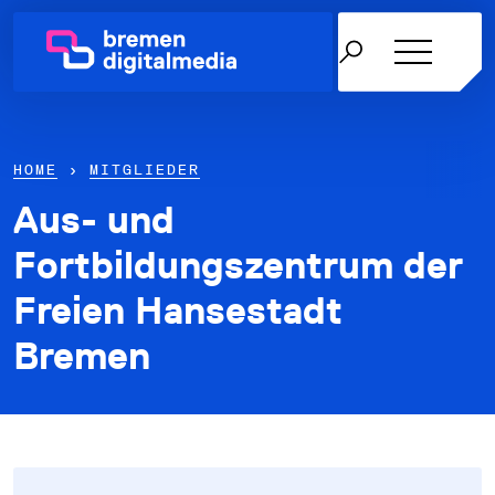
HOME
›
MITGLIEDER
Aus- und
Netzwerk
Fortbildungszentrum der
Freien Hansestadt
Themen
Bremen
Über uns
Karriere in der IT
News & Termine