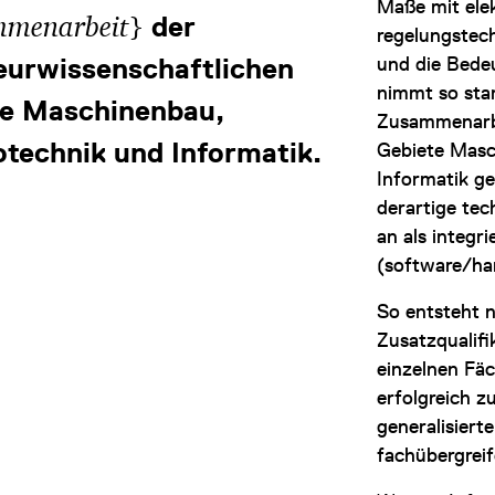
Maße mit ele
}
menarbeit
der
regelungstec
eurwissenschaftlichen
und die Bede
nimmt so star
te Maschinenbau,
Zusammenarbe
otechnik und Informatik.
Gebiete Masc
Informatik ge
derartige te
an als integr
(software/ha
So entsteht n
Zusatzqualifi
einzelnen Fäc
erfolgreich z
generalisierte
fachübergrei