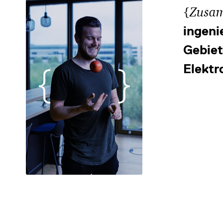
{
Zusam
ingeni
Gebie
Elektr
DATENSCHUTZ
IMPRESSUM
DOWNLOADS
COOKIE-EINSTELLUNGEN