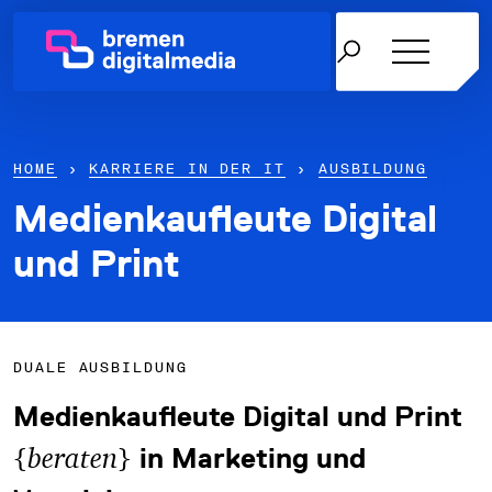
HOME
›
KARRIERE IN DER IT
›
AUSBILDUNG
Medienkaufleute Digital
Netzwerk
und Print
Themen
Über uns
DUALE AUSBILDUNG
Karriere in der IT
Medienkaufleute Digital und Print
{
}
News & Termine
beraten
in Marketing und