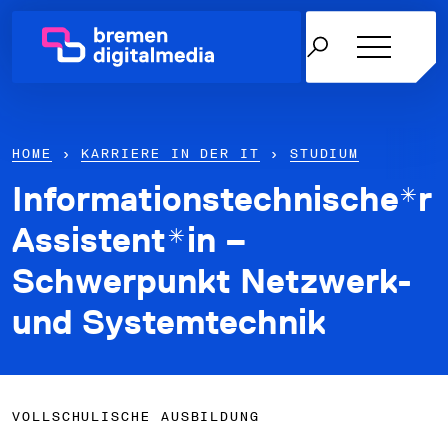
HOME
›
KARRIERE IN DER IT
›
STUDIUM
Informationstechnische*r
Netzwerk
Assistent*in –
Schwerpunkt Netzwerk-
Themen
und Systemtechnik
Über uns
Karriere in der IT
News & Termine
VOLLSCHULISCHE AUSBILDUNG