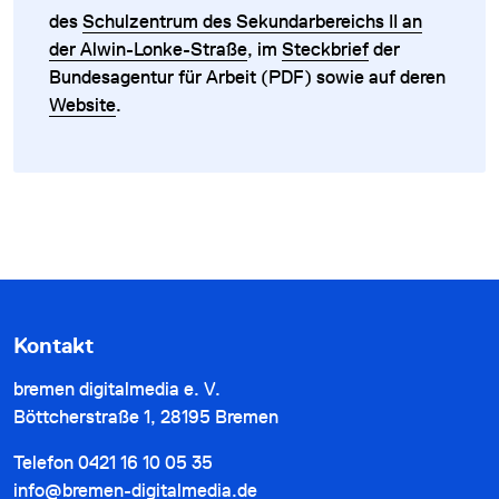
des
Schulzentrum des Sekundarbereichs II an
der Alwin-Lonke-Straße
, im
Steckbrief
der
Bundesagentur für Arbeit (PDF) sowie auf deren
Website
.
Kontakt
bremen digitalmedia e. V.
Böttcherstraße 1, 28195 Bremen
Telefon
0421 16 10 05 35
info@bremen-digitalmedia.de