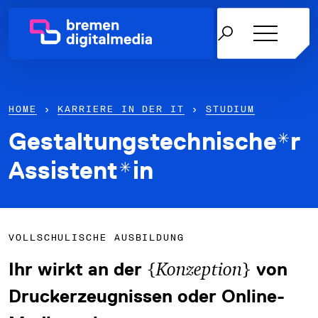
HOME
›
KARRIERE IN DER IT
›
STUDIUM
Gestaltungstechnische*r
Netzwerk
Assistent*in
Themen
Über uns
VOLLSCHULISCHE AUSBILDUNG
Karriere in der IT
{
}
Ihr wirkt an der
Konzeption
von
News & Termine
Druckerzeugnissen oder Online-