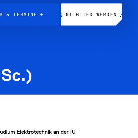
{
}
S & TERMINE
MITGLIED WERDEN
.Sc.)
udium Elektrotechnik an der IU