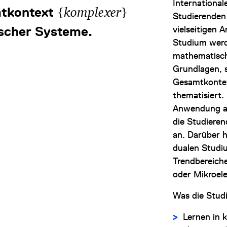
International
{
}
tkontext
komplexer
Studierenden 
scher Systeme.
vielseitigen 
Studium werd
mathematisch
Grundlagen, 
Gesamtkontex
thematisiert.
Anwendung ak
die Studiere
an. Darüber h
dualen Studi
Trendbereich
oder Mikroele
Was die Stud
Lernen in 