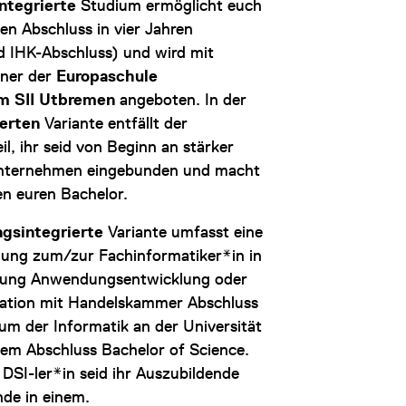
integrierte
Studium ermöglicht euch
en Abschluss in vier Jahren
d IHK-Abschluss) und wird mit
ner der
Europaschule
m SII Utbremen
angeboten. In der
ierten
Variante entfällt der
il, ihr seid von Beginn an stärker
unternehmen eingebunden und macht
en euren Bachelor.
ngsintegrierte
Variante umfasst eine
dung zum/zur Fachinformatiker*in in
tung Anwendungsentwicklung oder
ation mit Handelskammer Abschluss
um der Informatik an der Universität
em Abschluss Bachelor of Science.
s DSI-ler*in seid ihr Auszubildende
nde in einem.