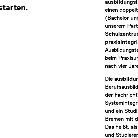
ausbildungs
starten.
einen doppelt
(Bachelor un
unserem Part
Schulzentru
praxisintegr
Ausbildungste
beim Praxis
nach vier Jar
Die
ausbildu
Berufsausbil
der Fachrich
Systemintegr
und ein Studi
Bremen mit d
Das heißt, al
und Studiere