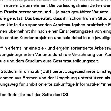
 in eurem Unternehmen. Die vor­lesungs­freien Zeiten w
im Praxisunternehmen und – je nach gewählter Variante –
ule genutzt. Das bedeutet, dass ihr schon früh im Studiu
chen Umfeld an spannenden Arbeitsaufgaben praktische E
en übernehmt ihr nach einer Einarbeitungszeit von einig
n echten Kundenprojekten und seid dabei in die jeweilige
r*in erlernt ihr eine ziel- und ergebnisorientierte Arbeits
ldungsintegrierten Variante durch die Verzahnung von Au
ule und dem Studium eure Gesamtausbildungszeit.
 Studium Informatik (DSI) bietet ausgezeichnete Einstie
ehmen aus Bremen und der Umgebung unterstützen als P
dungsweg für ambitionierte zukünftige Informatiker*inne
fos findet ihr auf der Seite des DSI.