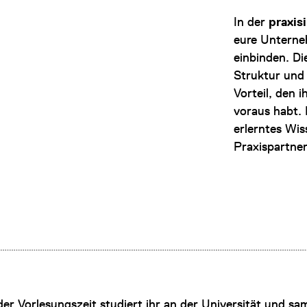
In der
praxis
eure Unterneh
einbinden. Di
Struktur und 
Vorteil, den 
voraus habt.
erlerntes Wi
Praxispartne
r Vorlesungszeit stu­die­rt ihr an der Universität und sa