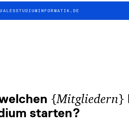
UALESSTUDIUMINFORMATIK.DE
{
}
 welchen
Mitgliedern
dium starten?