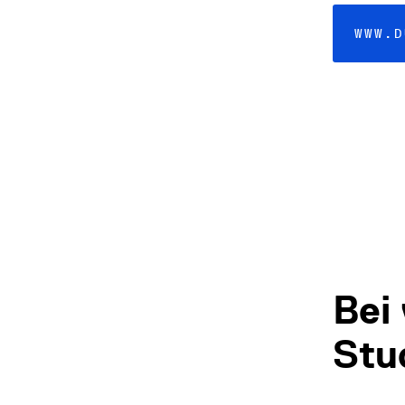
WWW.D
Bei
Stu