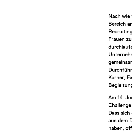
Nach wie 
Bereich an
Recruitin
Frauen zu
durchlauf
Unternehm
gemeinsam
Durchführ
Kärner, Ex
Begleitung
Am 14. Jun
Challenge
Dass sich
aus dem D
haben, off