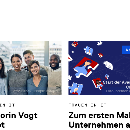
A
Foto: iStock, People Images
Foto: bremen 
IN IT
FRAUEN IN IT
orin Vogt
Zum ersten Mal
et
Unternehmen al