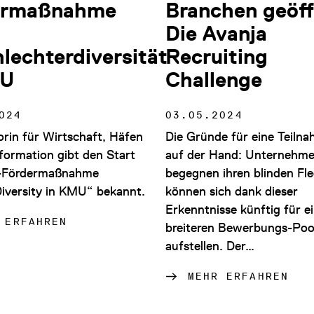
ermaßnahme
Branchen geöff
Die Avanja
lechterdiversität
Recruiting
MU
Challenge
024
03.05.2024
orin für Wirtschaft, Häfen
Die Gründe für eine Teilna
formation gibt den Start
auf der Hand: Unternehm
-Fördermaßnahme
begegnen ihren blinden Fl
iversity in KMU“ bekannt.
können sich dank dieser
Erkenntnisse künftig für e
 ERFAHREN
breiteren Bewerbungs-Poo
aufstellen. Der…
MEHR ERFAHREN