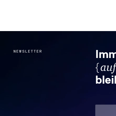
Imm
NEWSLETTER
{
au
ble