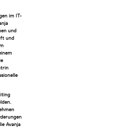
gen im IT-
anja
men und
ft und
em
einem
ie
trin
sionelle
iting
lden.
nehmen
rderungen
die Avanja