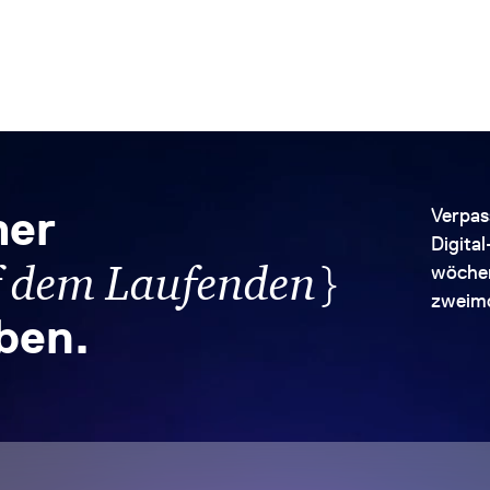
er
Verpas
Digita
}
f dem Laufenden
wöchen
zweimo
iben.