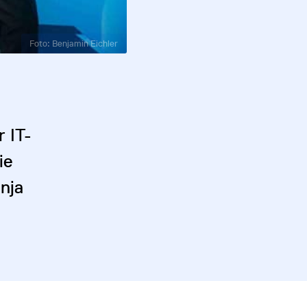
Foto: Benjamin Eichler
 IT-
ie
nja