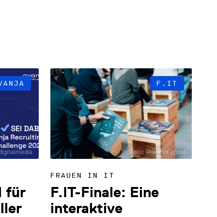
VANJA
F.IT
digitalmedia
Foto: Rukmini Zöpel
FRAUEN IN IT
 für
F.IT-Finale: Eine
ler
interaktive