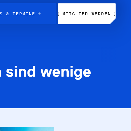
{
}
S & TERMINE
MITGLIED WERDEN
h sind wenige